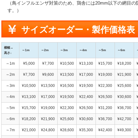
（鳥インフルエンザ対策のため、鶏舎には20mm以下の網目の
す。）
サイズオーダー・製作価格表
横幅→
～1m
～2m
～3m
～4m
～5m
～6m
高さ↓
～1m
¥5,000
¥7,700
¥10,500
¥13,100
¥15,700
¥18,200
～2m
¥7,700
¥9,600
¥13,500
¥17,000
¥19,000
¥21,900
～3m
¥10,500
¥13,500
¥16,500
¥19,500
¥22,300
¥25,600
～4m
¥13,100
¥17,000
¥19,500
¥22,400
¥26,500
¥30,600
～5m
¥15,700
¥19,000
¥22,300
¥26,500
¥31,200
¥36,700
～6m
¥18,200
¥21,900
¥25,600
¥30,600
¥36,700
¥42,700
～7m
¥21,000
¥24,800
¥28,600
¥35,300
¥42,400
¥49,300