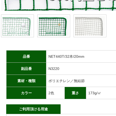
品番
NET440T/32本/20mm
副品番
N3220
素材・種類
ポリエチレン／無結節
カラー
2色
重さ
173g/㎡
ご利用頂ける用途