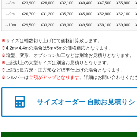
～8m
¥23,900
¥28,000
¥32,100
¥40,400
¥47,500
¥55,800
～9m
¥26,700
¥31,200
¥35,700
¥45,000
¥52,800
¥62,100
～10m
¥29,500
¥33,200
¥39,300
¥49,500
¥58,100
¥69,000
※
サイズは端数切り上げにて価格計算致します。
※
4.2m×4.4mの場合は5m×5mの価格適応となります。
※
箱型、変形、オプション加工などは別途お見積りとなります。
※
上記以上の大型サイズは別途お見積りとなります。
※
上記は長方形・正方形など標準仕上げの場合となります。
※
シルバーは
金額がアップとなります
。詳細はお問い合わせくだ
サイズオーダー
自動お見積りシ