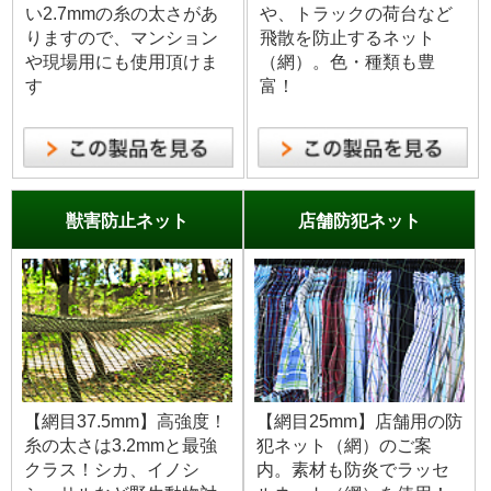
い2.7mmの糸の太さがあ
や、トラックの荷台など
りますので、マンション
飛散を防止するネット
や現場用にも使用頂けま
（網）。色・種類も豊
す
富！
獣害防止ネット
店舗防犯ネット
【網目37.5mm】高強度！
【網目25mm】店舗用の防
糸の太さは3.2mmと最強
犯ネット（網）のご案
クラス！シカ、イノシ
内。素材も防炎でラッセ