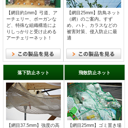
【網目約1mm】弓道、ア
【網目25mm】防鳥ネット
ーチェリー、ボーガンな
（網）のご案内。すず
ど、特殊な組織構造によ
め、ハト、カラスなどの
りしっかりと受け止める
被害対策、侵入防止に最
アーチェリーネット！
適
落下防止ネット
飛散防止ネット
【網目37.5mm】強度の高
【網目25mm】ゴミ置き場