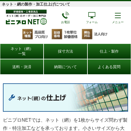
ネット・網の製作・加工仕上げについて
お電話
フォーム
メニュー
ネット（網）
採寸方法
仕上・製作
一覧
送料・決済
納期について
よくある質問
ビニプロNETでは、ネット（網）を1枚からサイズ問わず製
作・特注加工などを承っております。小さいサイズから大