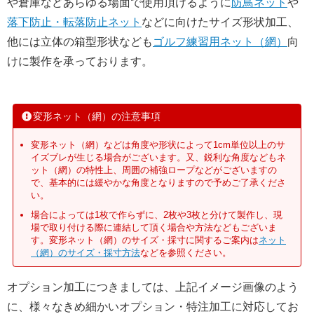
や倉庫などあらゆる場面で使用頂けるように
防鳥ネット
や
落下防止・転落防止ネット
などに向けたサイズ形状加工、
他には立体の箱型形状なども
ゴルフ練習用ネット（網）
向
けに製作を承っております。
変形ネット（網）の注意事項
変形ネット（網）などは角度や形状によって1cm単位以上のサ
イズブレが生じる場合がございます。又、鋭利な角度などもネ
ット（網）の特性上、周囲の補強ロープなどがございますの
で、基本的には緩やかな角度となりますので予めご了承くださ
い。
場合によっては1枚で作らずに、2枚や3枚と分けて製作し、現
場で取り付ける際に連結して頂く場合や方法などもございま
す。変形ネット（網）のサイズ・採寸に関するご案内は
ネット
（網）のサイズ・採寸方法
などを参照ください。
オプション加工につきましては、上記イメージ画像のよう
に、様々なきめ細かいオプション・特注加工に対応してお