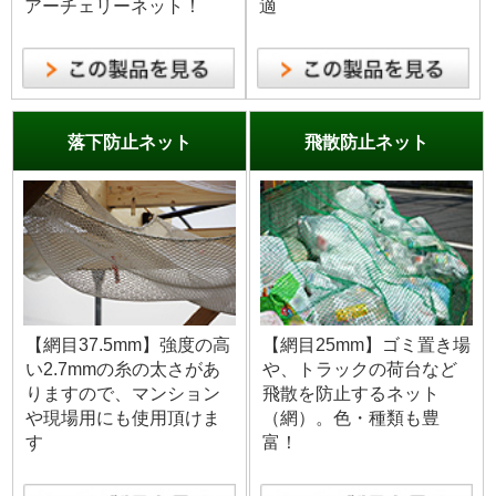
アーチェリーネット！
適
落下防止ネット
飛散防止ネット
【網目37.5mm】強度の高
【網目25mm】ゴミ置き場
い2.7mmの糸の太さがあ
や、トラックの荷台など
りますので、マンション
飛散を防止するネット
や現場用にも使用頂けま
（網）。色・種類も豊
す
富！