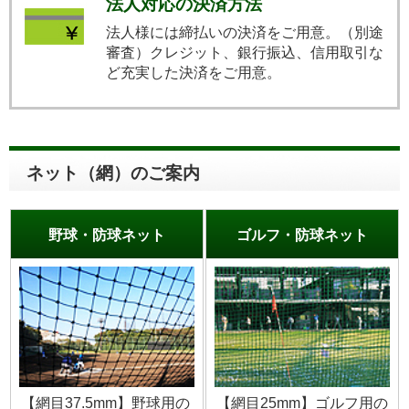
法人対応の決済方法
法人様には締払いの決済をご用意。（別途
審査）クレジット、銀行振込、信用取引な
ど充実した決済をご用意。
ネット（網）のご案内
野球・防球ネット
ゴルフ・防球ネット
【網目37.5mm】野球用の
【網目25mm】ゴルフ用の